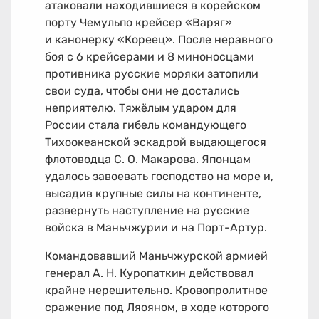
атаковали находившиеся в корейском
порту Чемульпо крейсер «Варяг»
и канонерку «Кореец». После неравного
боя с 6 крейсерами и 8 миноносцами
противника русские моряки затопили
свои суда, чтобы они не достались
неприятелю. Тяжёлым ударом для
России стала гибель командующего
Тихоокеанской эскадрой выдающегося
флотоводца С. О. Макарова. Японцам
удалось завоевать господство на море и,
высадив крупные силы на континенте,
развернуть наступление на русские
войска в Маньчжурии и на Порт-Артур.
Командовавший Маньчжурской армией
генерал А. Н. Куропаткин действовал
крайне нерешительно. Кровопролитное
сражение под Ляояном, в ходе которого