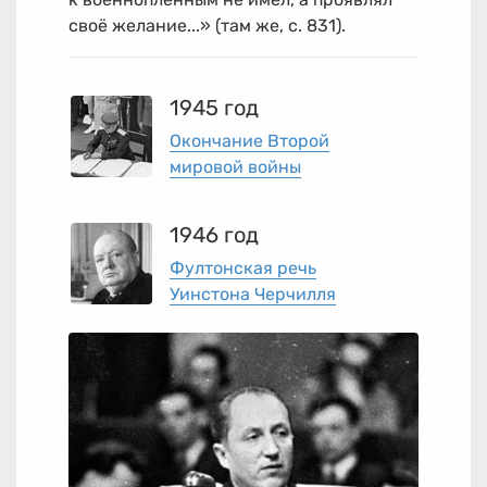
своё желание...» (там же, с. 831).
1945 год
Окончание Второй
мировой войны
1946 год
Фултонская речь
Уинстона Черчилля