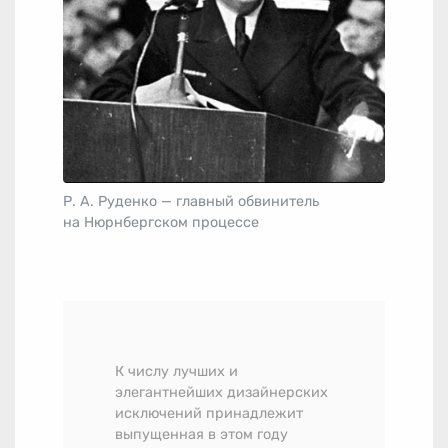
Р. А. Руденко — главный обвинитель
на Нюрнбергском процессе
К числу лучших и
элегантнейших дизайнерских
исключений принадлежит
выпущенная в этом году