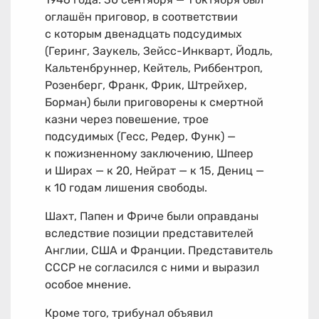
оглашён приговор, в соответствии
с которым двенадцать подсудимых
(Геринг, Заукель, Зейсc-Инкварт, Йодль,
Кальтенбруннер, Кейтель, Риббентроп,
Розенберг, Франк, Фрик, Штрейхер,
Борман) были приговорены к смертной
казни через повешение, трое
подсудимых (Гесс, Редер, Функ) —
к пожизненному заключению, Шпеер
и Ширах — к 20, Нейрат — к 15, Дениц —
к 10 годам лишения свободы.
Шахт, Папен и Фриче были оправданы
вследствие позиции представителей
Англии, США и Франции. Представитель
СССР не согласился с ними и выразил
особое мнение.
Кроме того, трибунал объявил