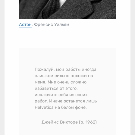
Астон
, Френсис Уильям
Пожалуй, мои работы иногда
слишком сильно похожи на
меня. Мне очень сложно
избавиться от этого,
исключить себя из своих
работ. Иначе останется лишь
Helvetica на белом фоне.
Джеймс Викторе (р. 1962)