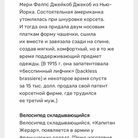
Мери Фелпс Джейкоб Джекоб из Нью-
Йорка. Состоятельная американка
утомлялась при шнуровке корсета.
И тогда она придала двум носовым
платкам форму чашечки, сшила
их вместе и завязала сзади на спине,
создав мягкий, комфортный, но в то же
время поддерживающий предмет
одежды. (В 1915 г. она запатентовала
«бесспинный лифчик» (backless
brassiere) и некоторое время спустя
за 15 тыс. долл. продала свой патент
корсетной фирме, где трудился
ее третий муж.)
Велосипед складывающийся
Велосипед складывающийся, «Капитан
Жерар», появляется в армии у
французских солдат. (Пежо изготовил