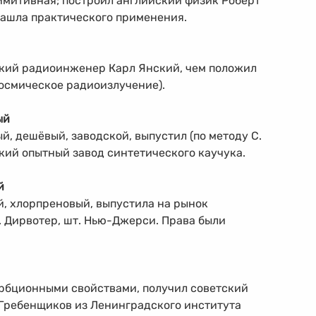
римитивная; построил английский физик Роберт
нашла практического применения.
ский радиоинженер Карл Янский, чем положил
осмическое радиоизлучение).
ый
, дешёвый, заводской, выпустил (по методу С.
кий опытный завод синтетического каучука.
й
, хлорпреновый, выпустила на рынок
. Дирвотер, шт. Нью-Джерси. Права были
рбционными свойствами, получил советский
 Гребенщиков из Ленинградского института