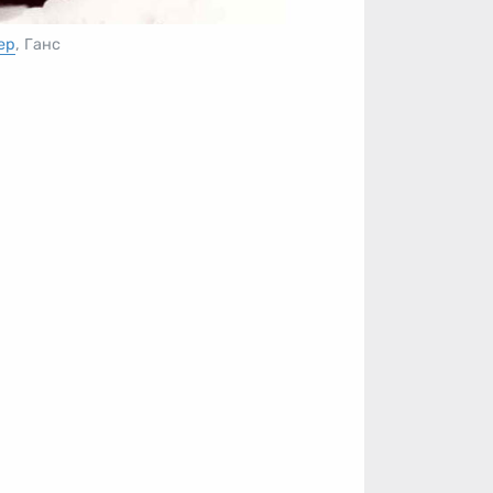
ер
, Ганс