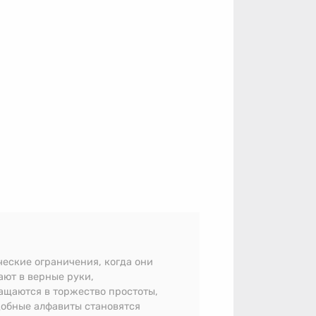
ческие ограничения, когда они
ают в верные руки,
ащаются в торжество простоты,
добные алфавиты становятся