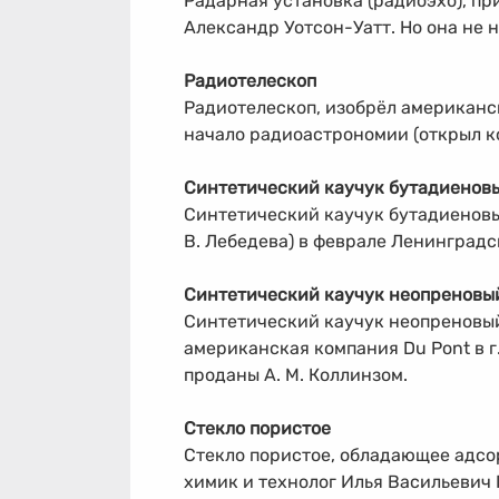
Радарная установка (радиоэхо), п
Александр Уотсон-Уатт. Но она не 
Радиотелескоп
Радиотелескоп, изобрёл американ
начало радиоастрономии (открыл к
Синтетический каучук бутадиенов
Синтетический каучук бутадиеновый
В. Лебедева) в феврале Ленинградс
Синтетический каучук неопреновы
Синтетический каучук неопреновый
американская компания Du Pont в г
проданы А. М. Коллинзом.
Стекло пористое
Стекло пористое, обладающее адсо
химик и технолог Илья Васильевич