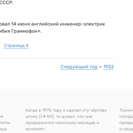
 СССР.
нтовал 14 июня английский инженер-электрик
мбия Граммофон».
Страница 4
Следующий год
—
1932
Когда в 1975 году я сделал эту чёртову
Техни
им
штуку [I ♥ NY], то думал, что она
попад
отипы
продержится несколько месяцев и
превр
вещи
исчезнет.
и неу