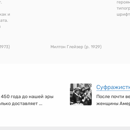
.
героя
типог
как и
шрифт
ата.
ы
1973)
Милтон Глейзер (р. 1929)
Суфражист
 450 года до нашей эры
После почти в
лько доставляет ...
женщины Амери