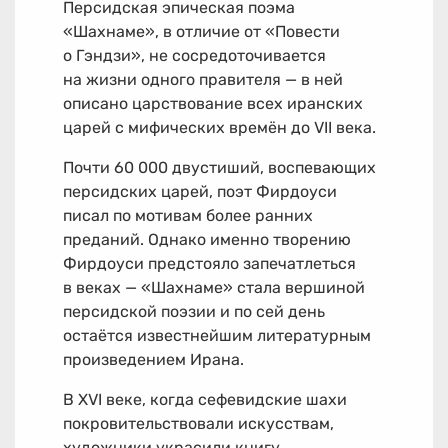
Персидская эпическая поэма
«Шахнаме», в отличие от «Повести
о Гэндзи», не сосредоточивается
на жизни одного правителя — в ней
описано царствование всех иранских
царей с мифических времён до VII века.
Почти 60 000 двустиший, воспевающих
персидских царей, поэт Фирдоуси
писал по мотивам более ранних
преданий. Однако именно творению
Фирдоуси предстояло запечатлеться
в веках — «Шахнаме» стала вершиной
персидской поэзии и по сей день
остаётся известнейшим литературным
произведением Ирана.
В XVI веке, когда сефевидские шахи
покровительствовали искусствам,
художники украсили книгу