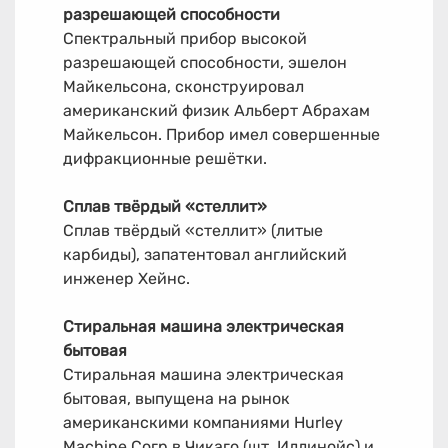
разрешающей способности
Спектральный прибор высокой
разрешающей способности, эшелон
Майкельсона, сконструировал
американский физик Альберт Абрахам
Майкельсон. Прибор имел совершенные
дифракционные решётки.
Сплав твёрдый «стеллит»
Сплав твёрдый «стеллит» (литые
карбиды), запатентовал английский
инженер Хейнс.
Стиральная машина электрическая
бытовая
Стиральная машина электрическая
бытовая, выпущена на рынок
американскими компаниями Hurley
Machine Согр в Чикаго (шт. Иллинойс) и