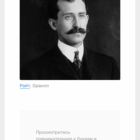
Райт
, Орвилл
Присмотритесь
повнимательнее к буквам в